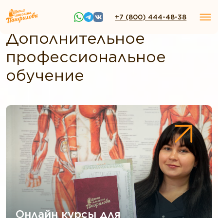
ШМП
»
Дистанционное обучение массажу
+7 (800) 444-48-38
Дополнительное
профессиональное
обучение
Онлайн курсы для