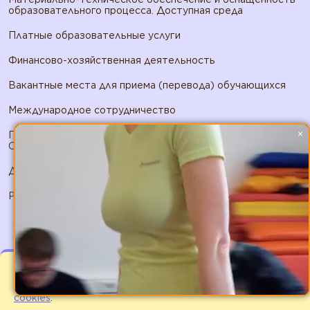
образовательного процесса. Доступная среда
Платные образовательные услуги
Финансово-хозяйственная деятельность
Вакантные места для приема (перевода) обучающихся
Международное сотрудничество
×
Политика в отношении обработки персональных данных
ООО ШМП
Договор публичной оферты ООО ШМП
Реквизиты ООО ШМП
Мы используем файлы cookies для улучшения
работы сайта. Оставаясь на нашем сайте Вы
соглашаетесь с
условиями использования файлов
2026 © ИП Панфилов А.В.. Все права защищены
cookies
.