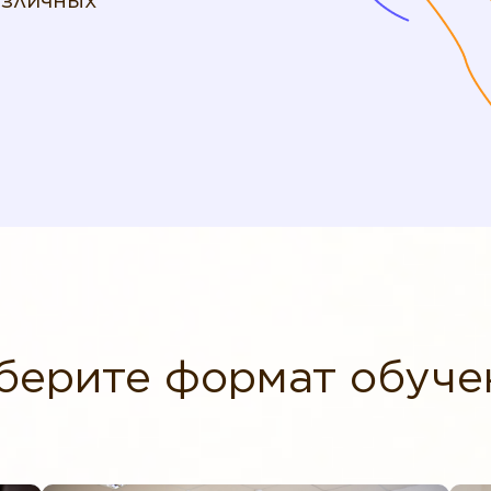
азличных
берите формат обуче