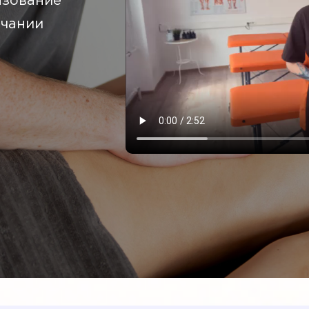
азование
нчании